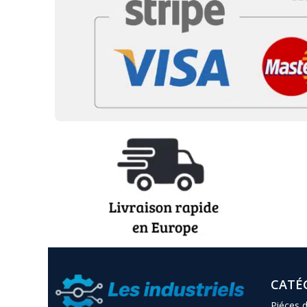
CATÉ
Piéces 