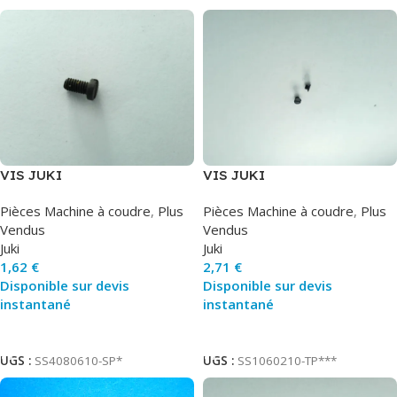
VIS JUKI
VIS JUKI
Pièces Machine à coudre
,
Plus
Pièces Machine à coudre
,
Plus
Vendus
Vendus
Juki
Juki
1,62
€
2,71
€
Disponible sur devis
Disponible sur devis
instantané
instantané
Ajouter Au Panier
Ajouter Au Panier
UGS :
SS4080610-SP*
UGS :
SS1060210-TP***