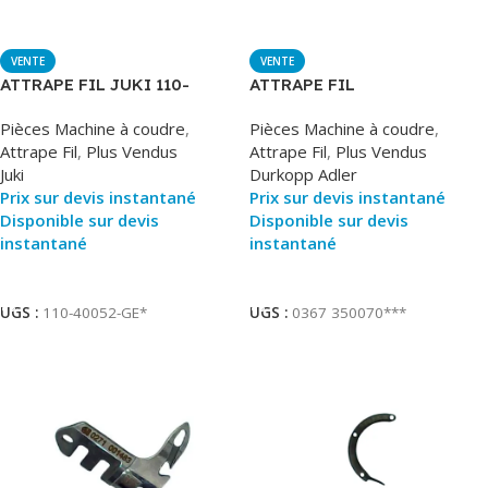
VENTE
VENTE
ATTRAPE FIL JUKI 110-
ATTRAPE FIL
93259=
Pièces Machine à coudre
,
Pièces Machine à coudre
,
Attrape Fil
,
Plus Vendus
Attrape Fil
,
Plus Vendus
Juki
Durkopp Adler
Prix sur devis instantané
Prix sur devis instantané
Disponible sur devis
Disponible sur devis
instantané
instantané
Ajouter Au Panier
Ajouter Au Panier
UGS :
110-40052-GE*
UGS :
0367 350070***