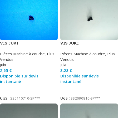
VIS JUKI
VIS JUKI
Pièces Machine à coudre
,
Plus
Pièces Machine à coudre
,
Plus
Vendus
Vendus
Juki
Juki
2,65
€
3,28
€
Disponible sur devis
Disponible sur devis
instantané
instantané
Ajouter Au Panier
Ajouter Au Panier
UGS :
SS5110710-SP***
UGS :
SS2090810-SP***