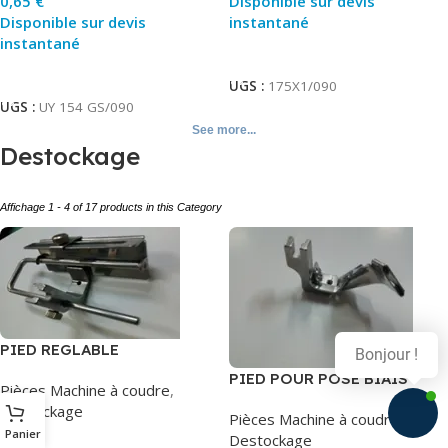
0,65
€
Disponible sur devis
Disponible sur devis
instantané
instantané
Ajouter Au Panier
Ajouter Au Panier
UGS :
175X1/090
UGS :
UY 154 GS/090
See more...
Destockage
Affichage 1 - 4 of 17 products in this Category
PIED REGLABLE
PIED POUR POSE BIAIS
Pièces Machine à coudre
,
12MM
Destockage
Pièces Machine à coudre
,
SUISEI
Panier
Destockage