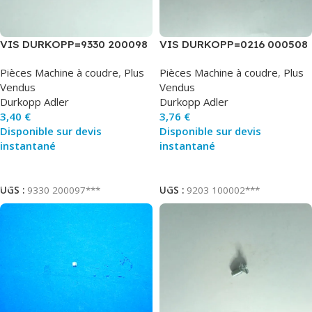
VIS DURKOPP=9330 200098
VIS DURKOPP=0216 000508
Pièces Machine à coudre
,
Plus
Pièces Machine à coudre
,
Plus
Vendus
Vendus
Durkopp Adler
Durkopp Adler
3,40
€
3,76
€
Disponible sur devis
Disponible sur devis
instantané
instantané
Ajouter Au Panier
Ajouter Au Panier
UGS :
9330 200097***
UGS :
9203 100002***