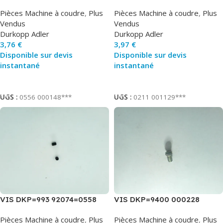
000371
Pièces Machine à coudre
,
Plus
Pièces Machine à coudre
,
Plus
Vendus
Vendus
Durkopp Adler
Durkopp Adler
3,76
€
3,97
€
Disponible sur devis
Disponible sur devis
instantané
instantané
Ajouter Au Panier
Ajouter Au Panier
UGS :
0556 000148***
UGS :
0211 001129***
VIS DKP=993 92074=0558
VIS DKP=9400 000228
006200
Pièces Machine à coudre
,
Plus
Pièces Machine à coudre
,
Plus