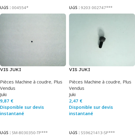
UGS :
004554*
UGS :
9203 002747***
VIS JUKI
VIS JUKI
Pièces Machine à coudre
,
Plus
Pièces Machine à coudre
,
Plus
Vendus
Vendus
Juki
Juki
9,87
€
2,47
€
Disponible sur devis
Disponible sur devis
instantané
instantané
Ajouter Au Panier
Ajouter Au Panier
UGS :
SM-8030350-TP***
UGS :
SS9621413-SP***