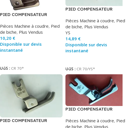
PIED COMPENSATEUR
PIED COMPENSATEUR
DROITE
DROITE
Pièces Machine à coudre
,
Pied
Pièces Machine à coudre
,
Pied
de biche
,
Plus Vendus
de biche
,
Plus Vendus
YS
10,20
€
14,89
€
Disponible sur devis
Disponible sur devis
instantané
instantané
Ajouter Au Panier
Ajouter Au Panier
UGS :
CR 70*
UGS :
CR 70/YS*
PIED COMPENSATEUR
DROITE 1/16 D.ENT
PIED COMPENSATEUR
Pièces Machine à coudre
,
Pied
DROITE 1/16 D.ENT
de biche
,
Plus Vendus