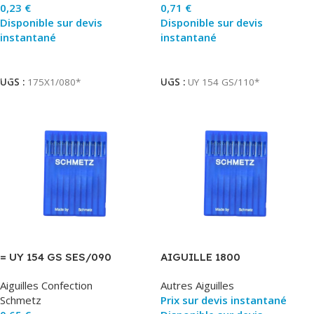
0,23
€
0,71
€
Disponible sur devis
Disponible sur devis
instantané
instantané
Ajouter Au Panier
Ajouter Au Panier
UGS :
175X1/080*
UGS :
UY 154 GS/110*
= UY 154 GS SES/090
AIGUILLE 1800
Aiguilles Confection
Autres Aiguilles
Schmetz
Prix sur devis instantané