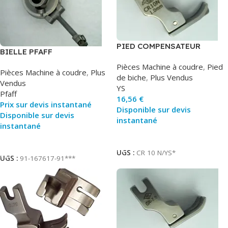
PIED COMPENSATEUR
BIELLE PFAFF
DROITE
Pièces Machine à coudre
,
Pied
Pièces Machine à coudre
,
Plus
de biche
,
Plus Vendus
Vendus
YS
Pfaff
16,56
€
Prix sur devis instantané
Disponible sur devis
Disponible sur devis
instantané
instantané
Ajouter Au Panier
Ajouter Au Panier
UGS :
CR 10 N/YS*
UGS :
91-167617-91***