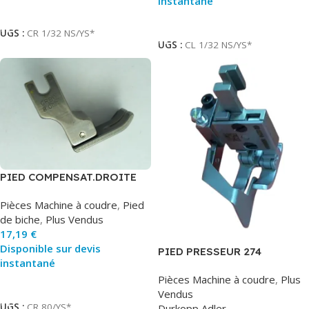
instantané
Ajouter Au Panier
Ajouter Au Panier
UGS :
CR 1/32 NS/YS*
UGS :
CL 1/32 NS/YS*
PIED COMPENSAT.DROITE
Pièces Machine à coudre
,
Pied
de biche
,
Plus Vendus
17,19
€
Disponible sur devis
PIED PRESSEUR 274
instantané
Pièces Machine à coudre
,
Plus
Ajouter Au Panier
Vendus
UGS :
CR 80/YS*
Durkopp Adler