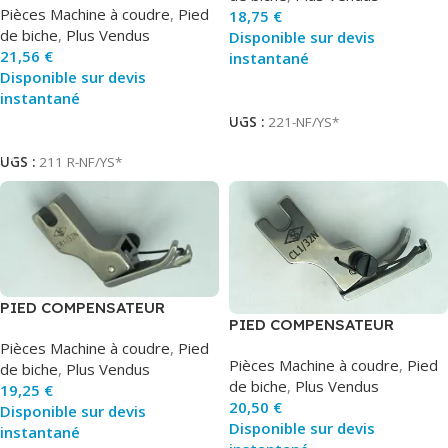
Pièces Machine à coudre
,
Pied
18,75
€
de biche
,
Plus Vendus
Disponible sur devis
21,56
€
instantané
Disponible sur devis
Ajouter Au Panier
instantané
UGS :
221-NF/YS*
Ajouter Au Panier
UGS :
211 R-NF/YS*
PIED COMPENSATEUR
PIED COMPENSATEUR
DROITE AVEC RESSORT
GAUCHE AVEC RESSORT
Pièces Machine à coudre
,
Pied
Pièces Machine à coudre
,
Pied
de biche
,
Plus Vendus
de biche
,
Plus Vendus
19,25
€
20,50
€
Disponible sur devis
Disponible sur devis
instantané