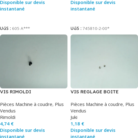
Disponible sur devis
Disponible sur devis
instantané
instantané
Ajouter Au Panier
Ajouter Au Panier
UGS :
605 A***
UGS :
745810-2-00*
VIS RIMOLDI
VIS REGLAGE BOITE
CANETTE=183389-001
Pièces Machine à coudre
,
Plus
Pièces Machine à coudre
,
Plus
Vendus
Vendus
Rimoldi
Juki
4,74
€
1,18
€
Disponible sur devis
Disponible sur devis
instantané
instantané