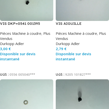
VIS DKP=0541 001395
VIS AIGUILLE
Pièces Machine à coudre
,
Plus
Pièces Machine à coudre
,
Plus
Vendus
Vendus
Durkopp Adler
Durkopp Adler
3,00
€
2,79
€
Disponible sur devis
Disponible sur devis
instantané
instantané
Ajouter Au Panier
Ajouter Au Panier
UGS :
0556 005040***
UGS :
9205 101827***