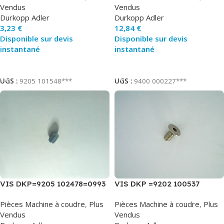
Vendus
Vendus
Durkopp Adler
Durkopp Adler
3,23
€
12,84
€
Disponible sur devis
Disponible sur devis
instantané
instantané
Ajouter Au Panier
Ajouter Au Panier
UGS :
9205 101548***
UGS :
9400 000227***
VIS DKP=9205 102478=0993
VIS DKP =9202 100537
921108
Pièces Machine à coudre
,
Plus
Pièces Machine à coudre
,
Plus
Vendus
Vendus