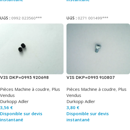
Ajouter Au Panier
Ajouter Au Panier
UGS :
0992 023560***
UGS :
0271 001499***
VIS DKP=0993 920698
VIS DKP=0993 910807
Pièces Machine à coudre
,
Plus
Pièces Machine à coudre
,
Plus
Vendus
Vendus
Durkopp Adler
Durkopp Adler
3,56
€
3,80
€
Disponible sur devis
Disponible sur devis
instantané
instantané
Ajouter Au Panier
Ajouter Au Panier