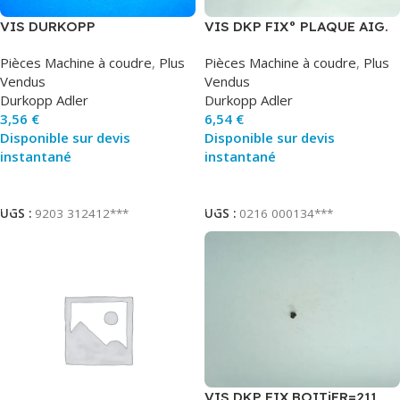
VIS DURKOPP
VIS DKP FIX° PLAQUE AIG.
Pièces Machine à coudre
,
Plus
Pièces Machine à coudre
,
Plus
Vendus
Vendus
Durkopp Adler
Durkopp Adler
3,56
€
6,54
€
Disponible sur devis
Disponible sur devis
instantané
instantané
Ajouter Au Panier
Ajouter Au Panier
UGS :
9203 312412***
UGS :
0216 000134***
VIS DKP FIX BOITiER=211