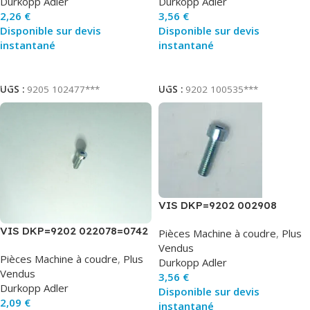
Durkopp Adler
Durkopp Adler
2,26
€
3,56
€
Disponible sur devis
Disponible sur devis
instantané
instantané
Ajouter Au Panier
Ajouter Au Panier
UGS :
9205 102477***
UGS :
9202 100535***
VIS DKP=9202 002908
VIS DKP=9202 022078=0742
Pièces Machine à coudre
,
Plus
005099 B
Vendus
Pièces Machine à coudre
,
Plus
Durkopp Adler
Vendus
3,56
€
Durkopp Adler
Disponible sur devis
2,09
€
instantané