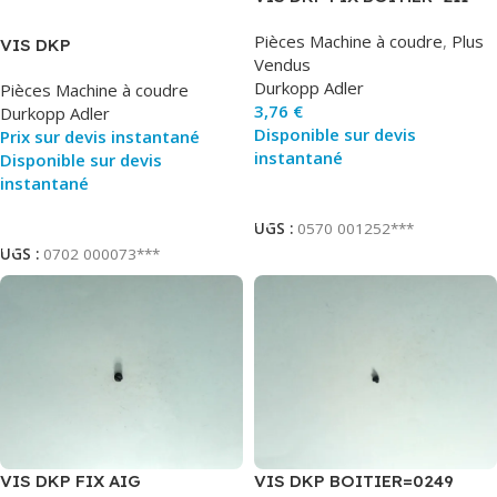
000937
Pièces Machine à coudre
,
Plus
VIS DKP
Vendus
Durkopp Adler
Pièces Machine à coudre
3,76
€
Durkopp Adler
Disponible sur devis
Prix sur devis instantané
instantané
Disponible sur devis
instantané
Ajouter Au Panier
Ajouter Au Panier
UGS :
0570 001252***
UGS :
0702 000073***
VIS DKP FIX AIG
VIS DKP BOITIER=0249