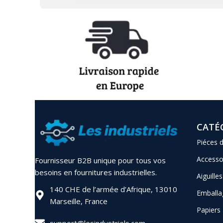
CATÉ
Piéces 
Accesso
Fournisseur B2B unique pour tous vos
besoins en fournitures industrielles.
Aiguilles
140 CHE de l’armée d’Afrique, 13010
Emballa
Marseille, France
Papiers
support@lesindustriels.com