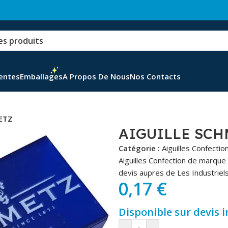
Ventes
Emballages
A Propos De Nous
Nos Contacts
ETZ
AIGUILLE SCH
Catégorie :
Aiguilles Confectio
Aiguilles Confection de marque
devis aupres de Les Industriels
0,17
€
Disponible sur devis 