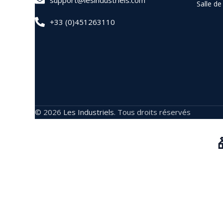
Salle d
+33 (0)451263110
© 2026
Les Industriels
. Tous droits réservés