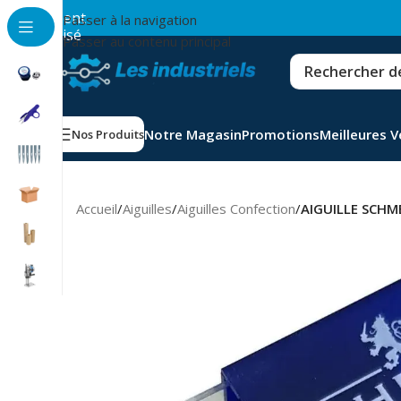
💳
Paiement
Passer à la navigation
sécurisé
Passer au contenu principal
Notre Magasin
Promotions
Meilleures 
Nos Produits
Accueil
/
Aiguilles
/
Aiguilles Confection
/
AIGUILLE SCHM