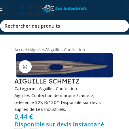
Passer à la navigation
Passer au contenu principal
Accueil
/
Aiguilles
/
Aiguilles Confection
Cliquez pour agrandir
AIGUILLE SCHMETZ
Catégorie :
Aiguilles Confection
Aiguilles Confection de marque Schmetz,
reference 328 R/130*. Disponible sur devis
aupres de Les Industriels.
0,44
€
Disponible sur devis instantané