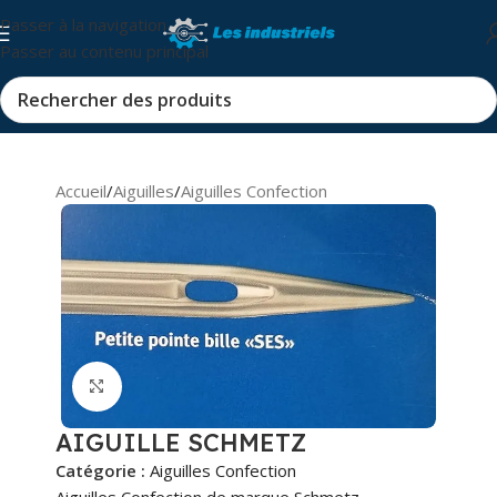
Passer à la navigation
Passer au contenu principal
Accueil
/
Aiguilles
/
Aiguilles Confection
Cliquez pour agrandir
AIGUILLE SCHMETZ
Catégorie :
Aiguilles Confection
Aiguilles Confection de marque Schmetz,