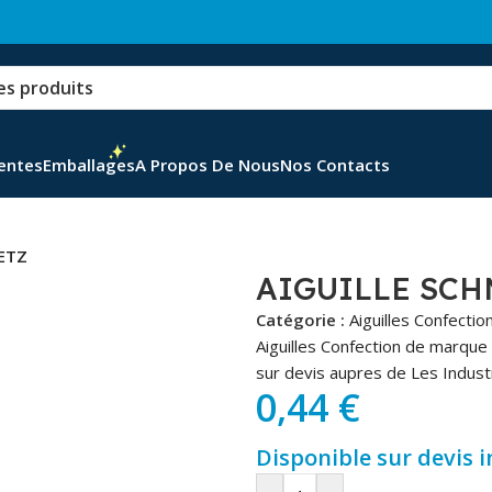
Ventes
Emballages
A Propos De Nous
Nos Contacts
ETZ
AIGUILLE SCH
Catégorie :
Aiguilles Confectio
Aiguilles Confection de marqu
sur devis aupres de Les Industr
0,44
€
Disponible sur devis 