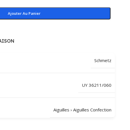
Ajouter Au Panier
AISON
Schmetz
UY 36211/060
Aiguilles
›
Aiguilles Confection