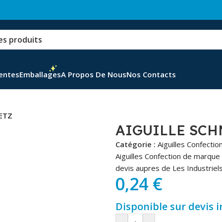
Ventes
Emballages
A Propos De Nous
Nos Contacts
ETZ
AIGUILLE SCH
Catégorie :
Aiguilles Confectio
Aiguilles Confection de marqu
devis aupres de Les Industriels
0,24
€
Disponible sur devis 