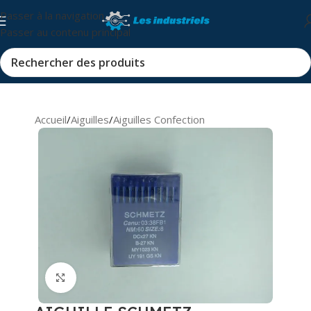
Passer à la navigation
Passer au contenu principal
Accueil
/
Aiguilles
/
Aiguilles Confection
Cliquez pour agrandir