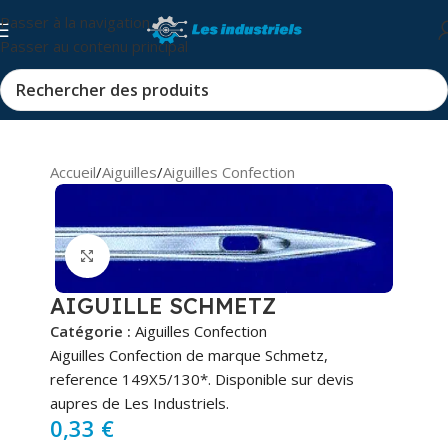
Passer à la navigation
Passer au contenu principal
Accueil
/
Aiguilles
/
Aiguilles Confection
Cliquez pour agrandir
AIGUILLE SCHMETZ
Catégorie :
Aiguilles Confection
Aiguilles Confection de marque Schmetz,
reference 149X5/130*. Disponible sur devis
aupres de Les Industriels.
0,33
€