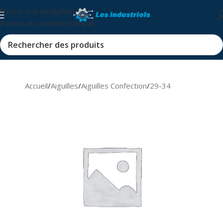
Passer à la navigation
Passer au contenu principal
Accueil
/
Aiguilles
/
Aiguilles Confection
/
29-34