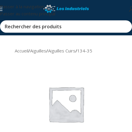
Passer à la navigation
Passer au contenu principal
Accueil
/
Aiguilles
/
Aiguilles Cuirs
/
134-35