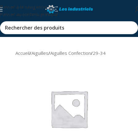
Passer à la navigation
Passer au contenu principal
Accueil
/
Aiguilles
/
Aiguilles Confection
/
29-34