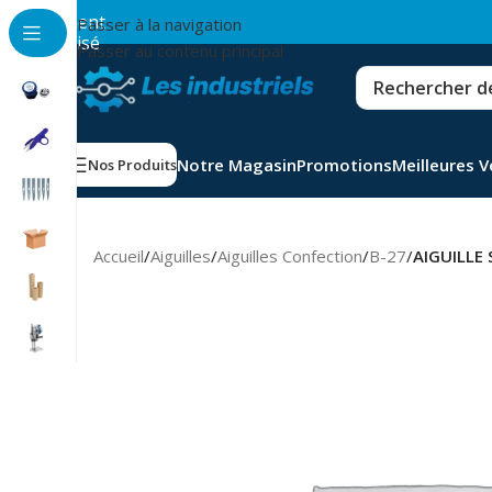
💳
Paiement
Passer à la navigation
sécurisé
Passer au contenu principal
Notre Magasin
Promotions
Meilleures 
Nos Produits
Accueil
/
Aiguilles
/
Aiguilles Confection
/
B-27
/
AIGUILLE