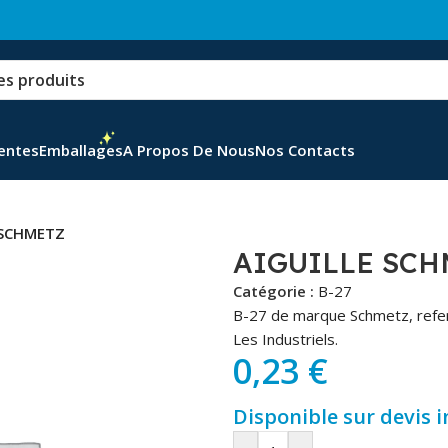
Ventes
Emballages
A Propos De Nous
Nos Contacts
 SCHMETZ
AIGUILLE SCH
Catégorie :
B-27
B-27 de marque Schmetz, refer
Les Industriels.
0,23
€
Disponible sur devis 