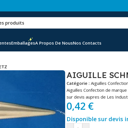
Ventes
Emballages
A Propos De Nous
Nos Contacts
ETZ
AIGUILLE SCH
Catégorie :
Aiguilles Confectio
Aiguilles Confection de marqu
sur devis aupres de Les Industr
0,42
€
Disponible sur devis 