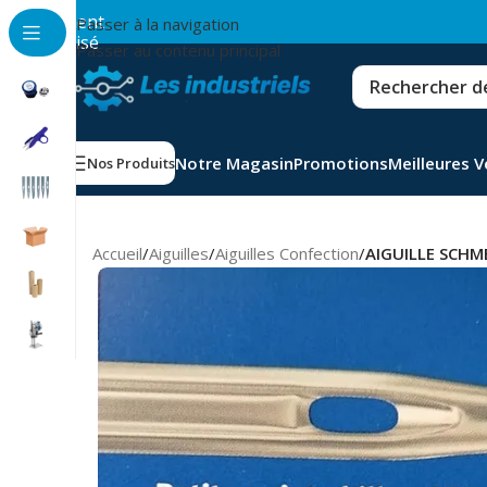
💳
Paiement
Passer à la navigation
sécurisé
Passer au contenu principal
Notre Magasin
Promotions
Meilleures 
Nos Produits
Accueil
/
Aiguilles
/
Aiguilles Confection
/
AIGUILLE SCHM