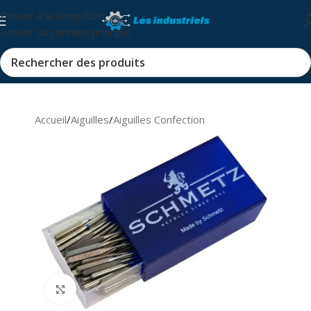
Passer à la navigation
Passer au contenu principal
Accueil
/
Aiguilles
/
Aiguilles Confection
Cliquez pour agrandir