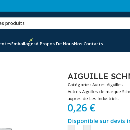
Ventes
Emballages
A Propos De Nous
Nos Contacts
AIGUILLE SCH
Catégorie :
Autres Aiguilles
Autres Aiguilles de marque Sch
aupres de Les Industriels.
0,26
€
Disponible sur devis 