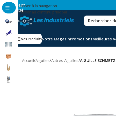
💳
Paiement
Passer à la navigation
sécurisé
Passer au contenu principal
Notre Magasin
Promotions
Meilleures 
Nos Produits
Accueil
/
Aiguilles
/
Autres Aiguilles
/
AIGUILLE SCHMETZ