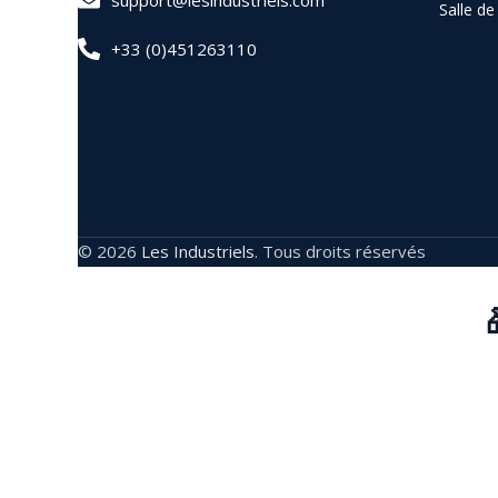
support@lesindustriels.com
Salle d
+33 (0)451263110
© 2026
Les Industriels
. Tous droits réservés