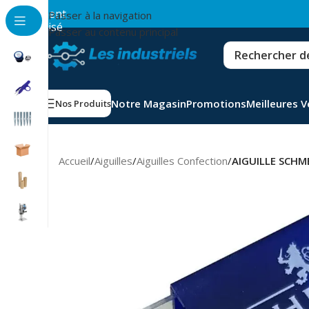
💳
Paiement
Passer à la navigation
sécurisé
Passer au contenu principal
Notre Magasin
Promotions
Meilleures 
Nos Produits
Accueil
/
Aiguilles
/
Aiguilles Confection
/
AIGUILLE SCHM