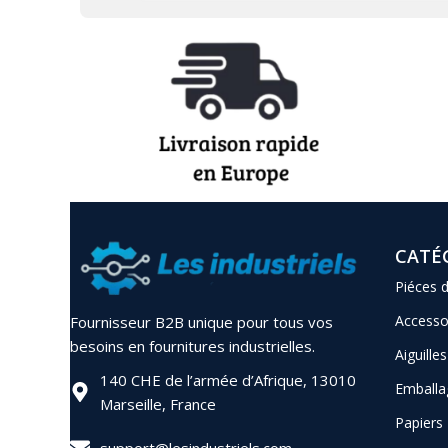
CATÉ
Piéces 
Accesso
Fournisseur B2B unique pour tous vos
besoins en fournitures industrielles.
Aiguilles
140 CHE de l’armée d’Afrique, 13010
Emballa
Marseille, France
Papiers