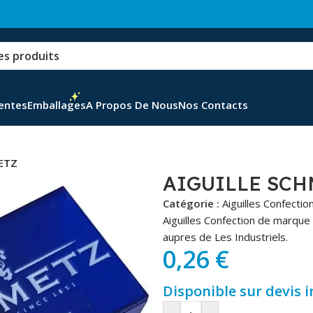
Ventes
Emballages
A Propos De Nous
Nos Contacts
ETZ
AIGUILLE SCH
Catégorie :
Aiguilles Confectio
Aiguilles Confection de marque
aupres de Les Industriels.
0,26
€
Disponible sur devis 