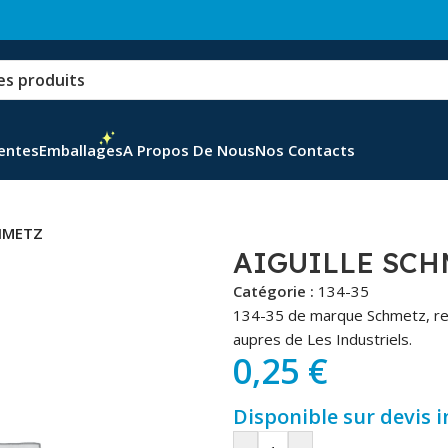
Ventes
Emballages
A Propos De Nous
Nos Contacts
CHMETZ
AIGUILLE SCH
Catégorie :
134-35
134-35 de marque Schmetz, re
aupres de Les Industriels.
0,25
€
Disponible sur devis 