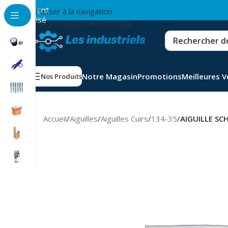
💳
Paiement
Passer à la navigation
sécurisé
Passer au contenu principal
Notre Magasin
Promotions
Meilleures 
Nos Produits
Accueil
/
Aiguilles
/
Aiguilles Cuirs
/
134-35
/
AIGUILLE S