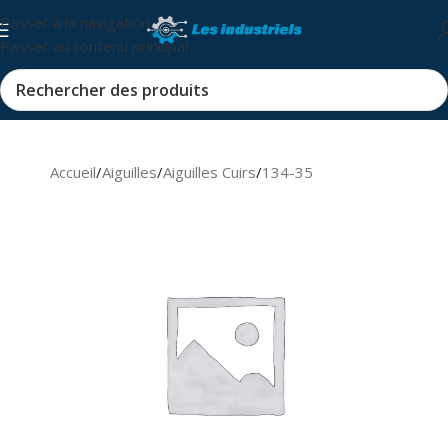
Passer à la navigation
Passer au contenu principal
Accueil
/
Aiguilles
/
Aiguilles Cuirs
/
134-35