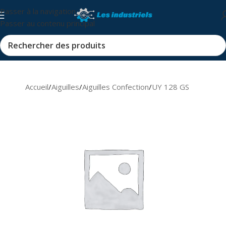
Passer à la navigation
Passer au contenu principal
Accueil
/
Aiguilles
/
Aiguilles Confection
/
UY 128 GS