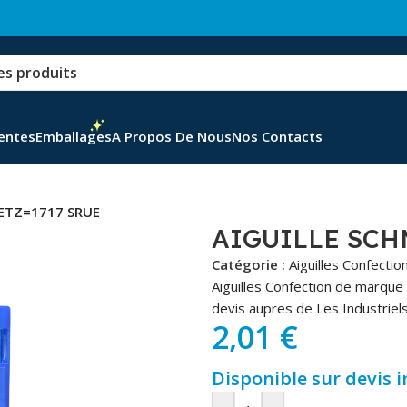
Ventes
Emballages
A Propos De Nous
Nos Contacts
ETZ=1717 SRUE
AIGUILLE SCH
Catégorie :
Aiguilles Confectio
Aiguilles Confection de marque
devis aupres de Les Industriels
2,01
€
Disponible sur devis 