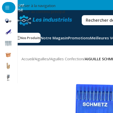
💳
Paiement
Passer à la navigation
sécurisé
Passer au contenu principal
Notre Magasin
Promotions
Meilleures 
Nos Produits
Accueil
/
Aiguilles
/
Aiguilles Confection
/
AIGUILLE SCHM