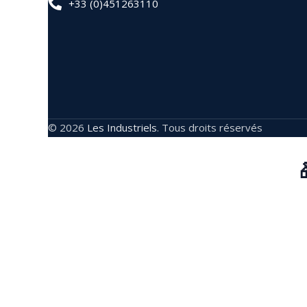
+33 (0)451263110
© 2026
Les Industriels
. Tous droits réservés