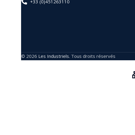
+33 (0)451263110
© 2026
Les Industriels
. Tous droits réservés