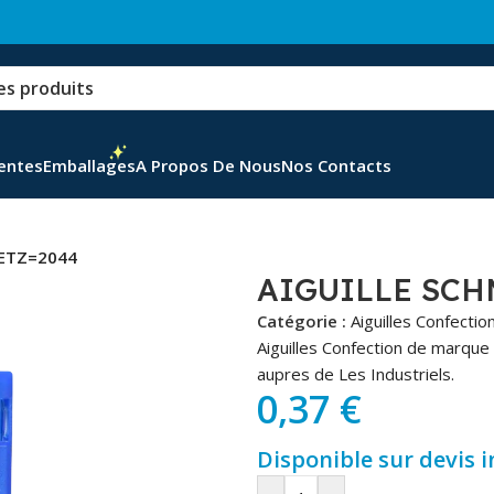
Ventes
Emballages
A Propos De Nous
Nos Contacts
METZ=2044
AIGUILLE SCH
Catégorie :
Aiguilles Confectio
Aiguilles Confection de marque
aupres de Les Industriels.
0,37
€
Disponible sur devis 