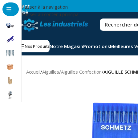
💳
Paiement
Passer à la navigation
sécurisé
Passer au contenu principal
Notre Magasin
Promotions
Meilleures 
Nos Produits
Accueil
/
Aiguilles
/
Aiguilles Confection
/
AIGUILLE SCH