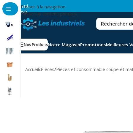
💳
Paiement
Passer à la navigation
sécurisé
Passer au contenu principal
Notre Magasin
Promotions
Meilleures 
Nos Produits
Accueil
/
Pièces
/
Pièces et consommable coupe et ma