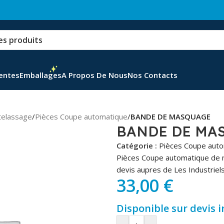
Ventes
Emballages
A Propos De Nous
Nos Contacts
telassage
/
Pièces Coupe automatique
/
BANDE DE MASQUAGE
BANDE DE MA
Catégorie :
Pièces Coupe aut
Pièces Coupe automatique de 
devis aupres de Les Industriels
33,00
€
Disponible sur devis 