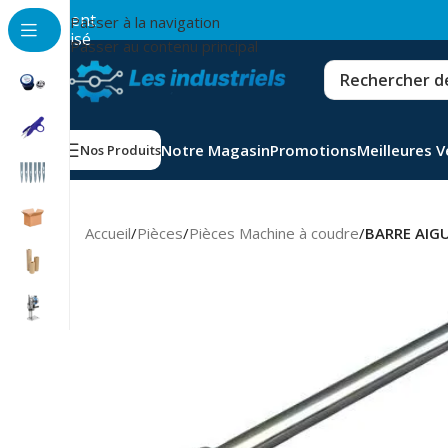
💳
Paiement
Passer à la navigation
sécurisé
Passer au contenu principal
Notre Magasin
Promotions
Meilleures 
Nos Produits
Accueil
/
Pièces
/
Pièces Machine à coudre
/
BARRE AIG