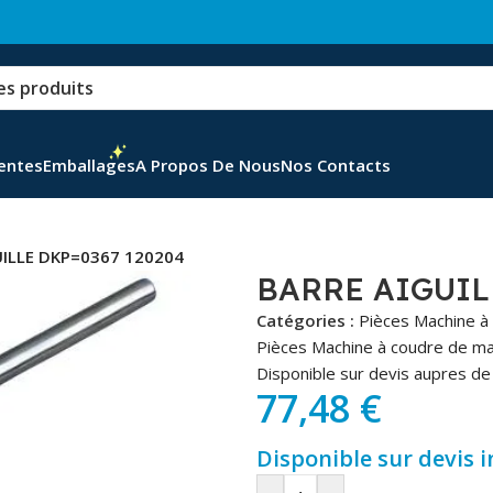
Ventes
Emballages
A Propos De Nous
Nos Contacts
UILLE DKP=0367 120204
BARRE AIGUIL
Catégories :
Pièces Machine à
Pièces Machine à coudre de m
Disponible sur devis aupres de 
77,48
€
Disponible sur devis 