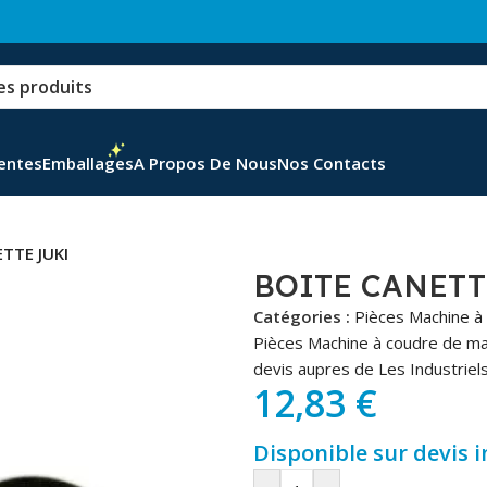
Ventes
Emballages
A Propos De Nous
Nos Contacts
TTE JUKI
BOITE CANETT
Catégories :
Pièces Machine à
Pièces Machine à coudre de ma
devis aupres de Les Industriels
12,83
€
Disponible sur devis 