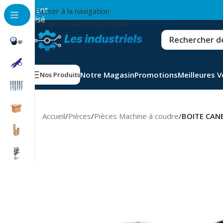
💳
Paiement
Passer à la navigation
sécurisé
Passer au contenu principal
Notre Magasin
Promotions
Meilleures 
Nos Produits
Accueil
/
Pièces
/
Pièces Machine à coudre
/
BOITE CANE