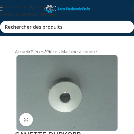
Passer à la navigation
Passer au contenu principal
Accueil
/
Pièces
/
Pièces Machine à coudre
Cliquez pour agrandir