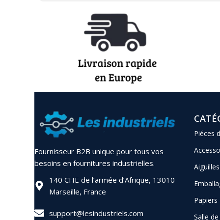
CATÉ
Piéces 
Accesso
Fournisseur B2B unique pour tous vos
besoins en fournitures industrielles.
Aiguilles
140 CHE de l’armée d’Afrique, 13010
Emballa
Marseille, France
Papiers
support@lesindustriels.com
Salle d