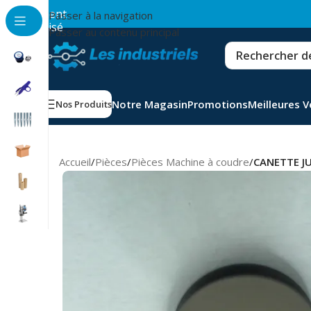
💳
Paiement
Passer à la navigation
sécurisé
Passer au contenu principal
Notre Magasin
Promotions
Meilleures 
Nos Produits
Accueil
/
Pièces
/
Pièces Machine à coudre
/
CANETTE J