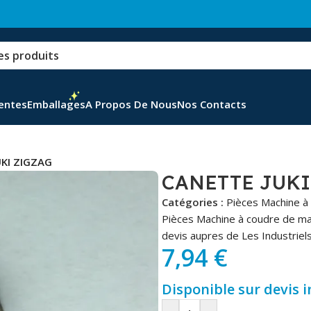
Ventes
Emballages
A Propos De Nous
Nos Contacts
UKI ZIGZAG
CANETTE JUKI
Catégories :
Pièces Machine à
Pièces Machine à coudre de ma
devis aupres de Les Industriels
7,94
€
Disponible sur devis 