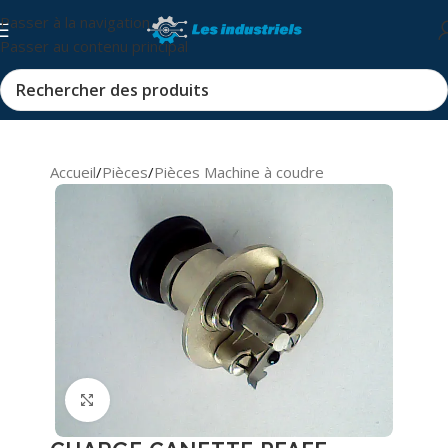
Passer à la navigation
Passer au contenu principal
Accueil
/
Pièces
/
Pièces Machine à coudre
Cliquez pour agrandir