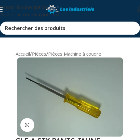
Passer à la navigation
Passer au contenu principal
Accueil
/
Pièces
/
Pièces Machine à coudre
Cliquez pour agrandir