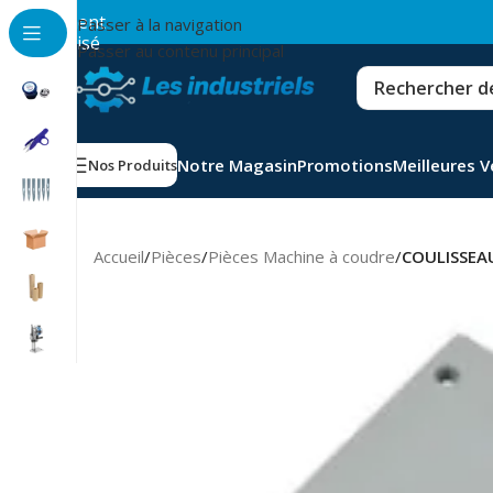
💳
Paiement
Passer à la navigation
sécurisé
Passer au contenu principal
Notre Magasin
Promotions
Meilleures 
Nos Produits
Accueil
/
Pièces
/
Pièces Machine à coudre
/
COULISSEA