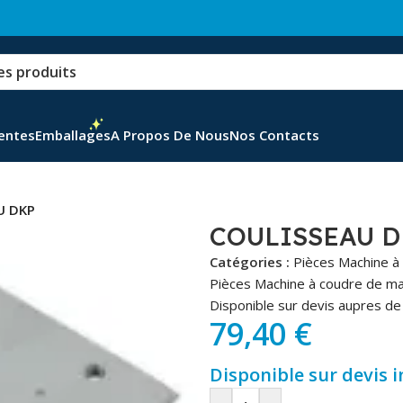
Ventes
Emballages
A Propos De Nous
Nos Contacts
U DKP
COULISSEAU 
Catégories :
Pièces Machine à
Pièces Machine à coudre de m
Disponible sur devis aupres de 
79,40
€
Disponible sur devis 