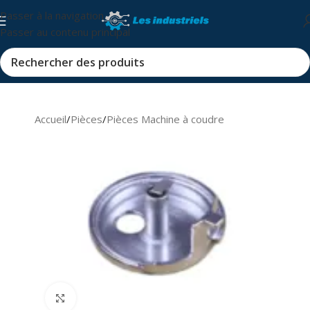
Passer à la navigation
Passer au contenu principal
Accueil
/
Pièces
/
Pièces Machine à coudre
Cliquez pour agrandir