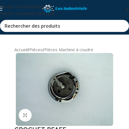
Passer à la navigation
Passer au contenu principal
Accueil
/
Pièces
/
Pièces Machine à coudre
Cliquez pour agrandir