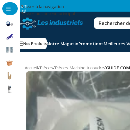
💳
Paiement
Passer à la navigation
sécurisé
Passer au contenu principal
Notre Magasin
Promotions
Meilleures 
Nos Produits
Accueil
/
Pièces
/
Pièces Machine à coudre
/
GUIDE COM