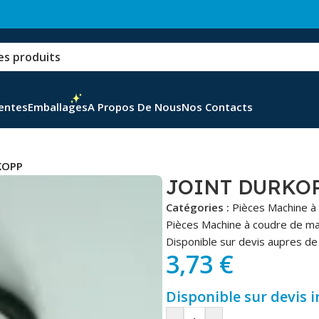
Ventes
Emballages
A Propos De Nous
Nos Contacts
KOPP
JOINT DURKO
Catégories :
Pièces Machine à
Pièces Machine à coudre de m
Disponible sur devis aupres de 
3,73
€
Disponible sur devis 