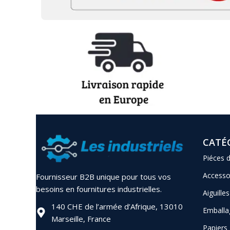
CATÉ
Piéces 
Accesso
Fournisseur B2B unique pour tous vos
besoins en fournitures industrielles.
Aiguilles
140 CHE de l’armée d’Afrique, 13010
Emballa
Marseille, France
Papiers