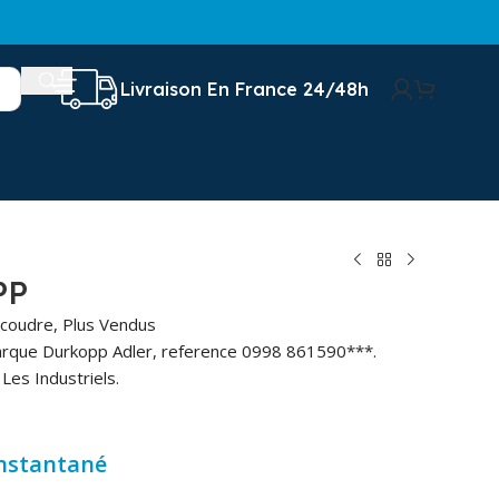
Livraison En France 24/48h
PP
 coudre
,
Plus Vendus
arque Durkopp Adler, reference 0998 861590***.
Les Industriels.
instantané