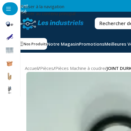
💳
Paiement
Passer à la navigation
sécurisé
Passer au contenu principal
Notre Magasin
Promotions
Meilleures 
Nos Produits
Accueil
/
Pièces
/
Pièces Machine à coudre
/
JOINT DUR