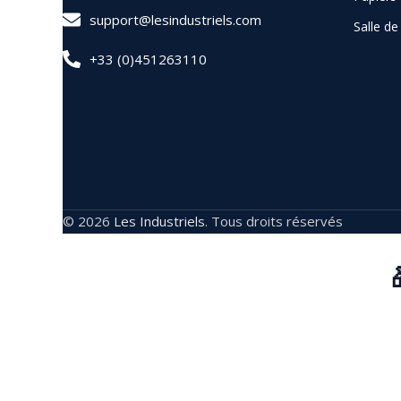
support@lesindustriels.com
Salle d
+33 (0)451263110
© 2026
Les Industriels
. Tous droits réservés