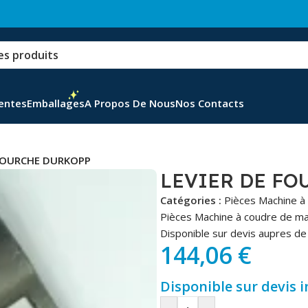
Ventes
Emballages
A Propos De Nous
Nos Contacts
 FOURCHE DURKOPP
LEVIER DE FO
Catégories :
Pièces Machine à
Pièces Machine à coudre de m
Disponible sur devis aupres de 
144,06
€
Disponible sur devis 