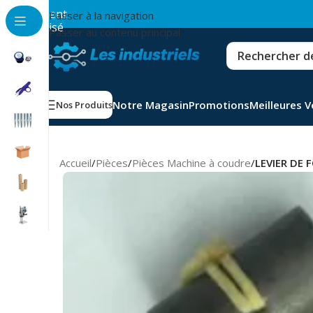
💳
Paiement
Passer à la navigation
sécurisé
Passer au contenu principal
Notre Magasin
Promotions
Meilleures 
Nos Produits
Accueil
/
Pièces
/
Pièces Machine à coudre
/
LEVIER DE