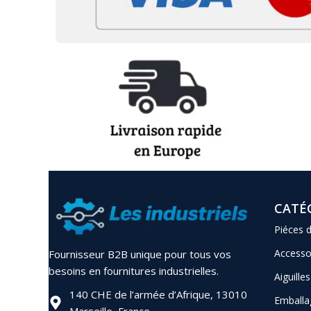
CATÉ
Piéces 
Accesso
Fournisseur B2B unique pour tous vos
besoins en fournitures industrielles.
Aiguilles
140 CHE de l’armée d’Afrique, 13010
Emballa