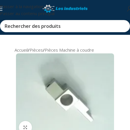
Passer à la navigation
Passer au contenu principal
Accueil
/
Pièces
/
Pièces Machine à coudre
Cliquez pour agrandir