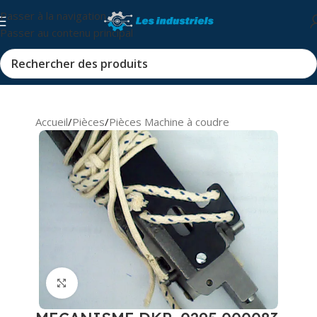
Passer à la navigation
Passer au contenu principal
Accueil
/
Pièces
/
Pièces Machine à coudre
Cliquez pour agrandir