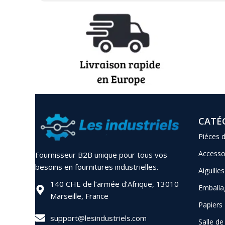
CATÉ
Piéces 
Accesso
Fournisseur B2B unique pour tous vos
besoins en fournitures industrielles.
Aiguilles
140 CHE de l’armée d’Afrique, 13010
Emballa
Marseille, France
Papiers
support@lesindustriels.com
Salle d