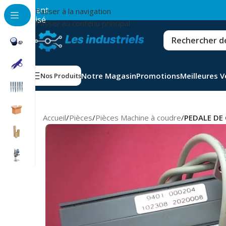
💳
Paiement
Passer à la navigation
sécurisé
Passer au contenu principal
Notre Magasin
Promotions
Meilleures 
Nos Produits
Accueil
/
Pièces
/
Pièces Machine à coudre
/
PEDALE D