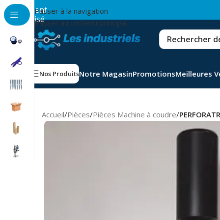
💳
Paiement
Passer à la navigation
sécurisé
Passer au contenu principal
Notre Magasin
Promotions
Meilleures 
Nos Produits
Accueil
/
Pièces
/
Pièces Machine à coudre
/
PERFORATR