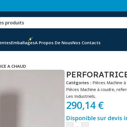
Ventes
Emballages
A Propos De Nous
Nos Contacts
ICE A CHAUD
PERFORATRIC
Catégories :
Pièces Machine à
Pièces Machine à coudre, refe
Les Industriels.
290,14
€
Disponible sur devis 