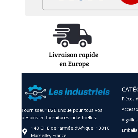
CATÉ
Piéces 
Accesso
Fournisseur B2B unique pour tous vos
besoins en fournitures industrielles.
Aiguilles
140 CHE de l’armée d’Afrique, 13010
Emballa
Marseille, France