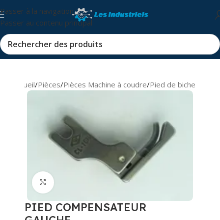
Passer à la navigation
Passer au contenu principal
Accueil
/
Pièces
/
Pièces Machine à coudre
/
Pied de biche
Cliquez pour agrandir
PIED COMPENSATEUR
GAUCHE