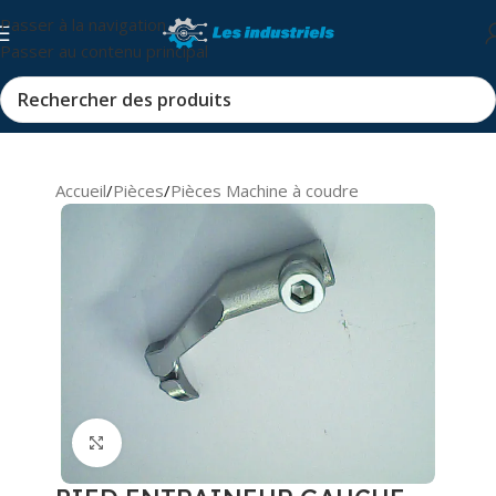
Passer à la navigation
Passer au contenu principal
Accueil
/
Pièces
/
Pièces Machine à coudre
Cliquez pour agrandir