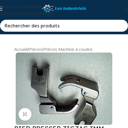
Passer à la navigation
Passer au contenu principal
Accueil
/
Pièces
/
Pièces Machine à coudre
Cliquez pour agrandir