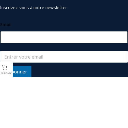
Inscrivez-vous à notre newsletter
Email
S'abonner
Panier
© 2026
Les Industriels
. Tous droits réservés