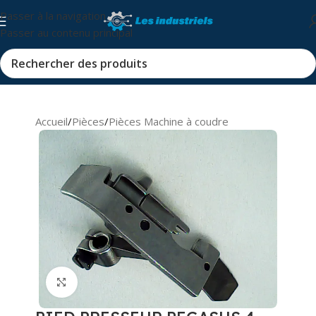
Passer à la navigation
Passer au contenu principal
Accueil
/
Pièces
/
Pièces Machine à coudre
Cliquez pour agrandir