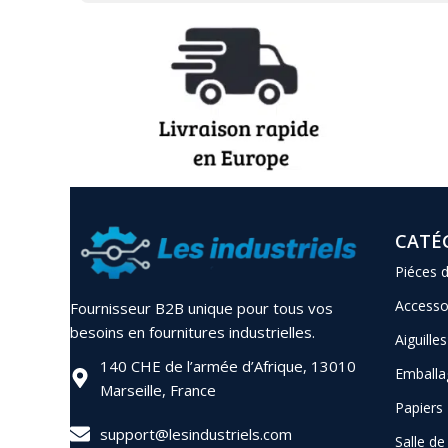
CATÉ
Piéces 
Accesso
Fournisseur B2B unique pour tous vos
besoins en fournitures industrielles.
Aiguilles
140 CHE de l’armée d’Afrique, 13010
Emballa
Marseille, France
Papiers
support@lesindustriels.com
Salle d