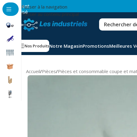
💳
Paiement
Passer à la navigation
sécurisé
Passer au contenu principal
Notre Magasin
Promotions
Meilleures 
Nos Produits
Accueil
/
Pièces
/
Pièces et consommable coupe et ma