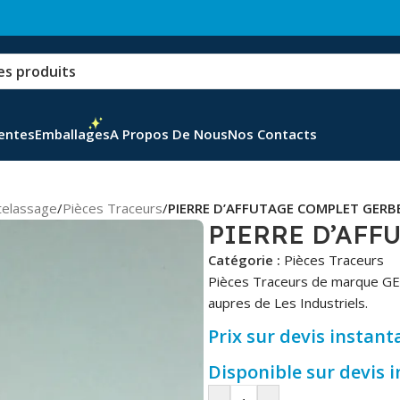
Ventes
Emballages
A Propos De Nous
Nos Contacts
telassage
/
Pièces Traceurs
/
PIERRE D’AFFUTAGE COMPLET GERB
PIERRE D’AFF
Catégorie :
Pièces Traceurs
Pièces Traceurs de marque GE
aupres de Les Industriels.
Prix sur devis instant
Disponible sur devis 