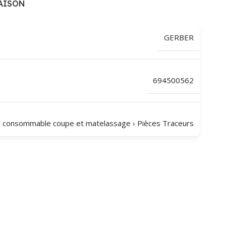
AISON
GERBER
694500562
t consommable coupe et matelassage
›
Pièces Traceurs