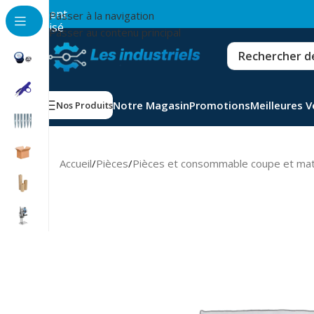
💳
Paiement
Passer à la navigation
sécurisé
Passer au contenu principal
Notre Magasin
Promotions
Meilleures 
Nos Produits
Accueil
/
Pièces
/
Pièces et consommable coupe et ma