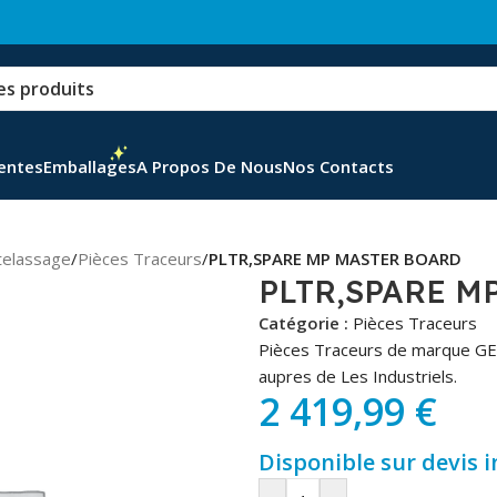
Ventes
Emballages
A Propos De Nous
Nos Contacts
telassage
/
Pièces Traceurs
/
PLTR,SPARE MP MASTER BOARD
PLTR,SPARE M
Catégorie :
Pièces Traceurs
Pièces Traceurs de marque GE
aupres de Les Industriels.
2 419,99
€
Disponible sur devis 