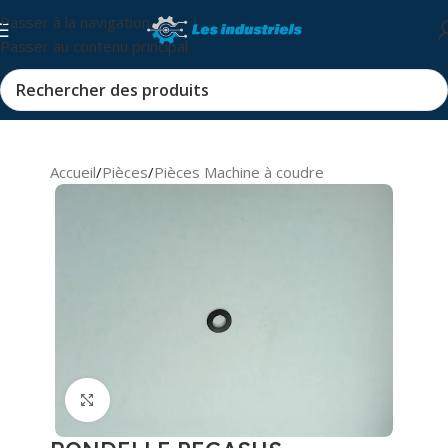
Passer à la navigation
Passer au contenu principal
Accueil
/
Pièces
/
Pièces Machine à coudre
Cliquez pour agrandir