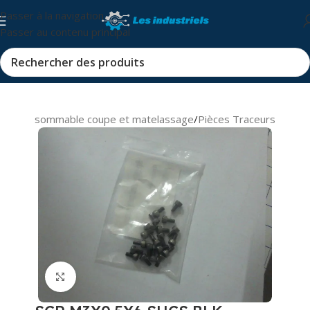
Passer à la navigation
Passer au contenu principal
s et consommable coupe et matelassage
/
Pièces Traceurs
Cliquez pour agrandir