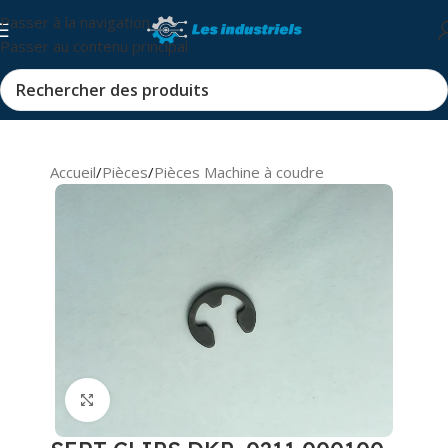
Passer à la navigation
Passer au contenu principal
Accueil
/
Pièces
/
Pièces Machine à coudre
Cliquez pour agrandir