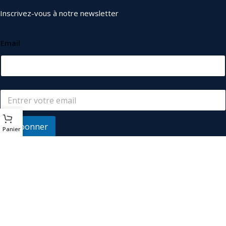
Inscrivez-vous à notre newsletter
Email
S'abonner
Panier
© 2026
Les Industriels
. Tous droits réservés