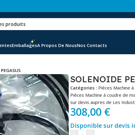
Ventes
Emballages
A Propos De Nous
Nos Contacts
 PEGASUS
SOLENOIDE P
Catégories :
Pièces Machine à
Pièces Machine à coudre de m
sur devis aupres de Les Industr
308,00
€
Disponible sur devis 