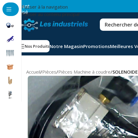
💳
Paiement
Passer à la navigation
sécurisé
Passer au contenu principal
Notre Magasin
Promotions
Meilleures 
Nos Produits
Accueil
/
Pièces
/
Pièces Machine à coudre
/
SOLENOIDE