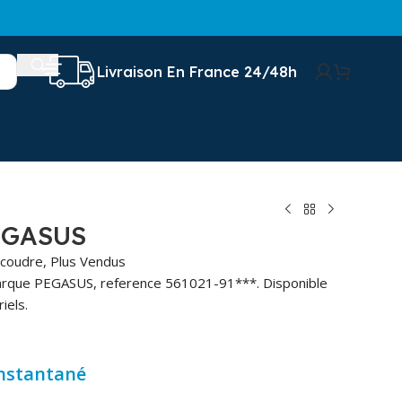
Livraison En France 24/48h
EGASUS
 coudre
,
Plus Vendus
arque PEGASUS, reference 561021-91***. Disponible
iels.
instantané