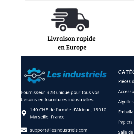
CATÉ
Piéces 
Accesso
Fournisseur B2B unique pour tous vos
besoins en fournitures industrielles.
Aiguilles
140 CHE de l’armée d’Afrique, 13010
Emballa
Marseille, France
Papiers
support@lesindustriels.com
Salle d