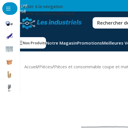
💳
Paiement
Passer à la navigation
sécurisé
Passer au contenu principal
Notre Magasin
Promotions
Meilleures 
Nos Produits
Accueil
/
Pièces
/
Pièces et consommable coupe et ma