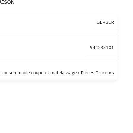
AISON
GERBER
944233101
t consommable coupe et matelassage
›
Pièces Traceurs