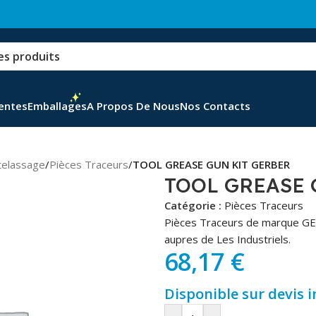
Ventes
Emballages
A Propos De Nous
Nos Contacts
telassage
/
Pièces Traceurs
/
TOOL GREASE GUN KIT GERBER
TOOL GREASE 
Catégorie :
Pièces Traceurs
Pièces Traceurs de marque GE
aupres de Les Industriels.
68,17
€
Disponible sur devis 